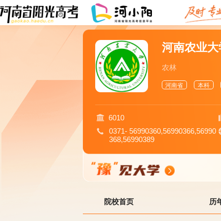
河南农业大
农林
河南省
本科
6010
0371- 56990360,56990366,56990
368,56990389
院校首页
历