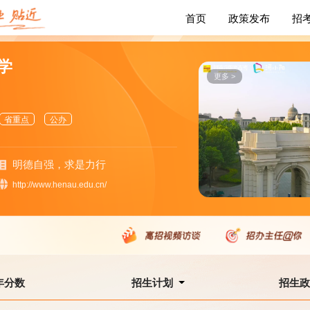
首页
政策发布
招
学
更多 >
省重点
公办
明德自强，求是力行
http://www.henau.edu.cn/
年分数
招生计划
招生