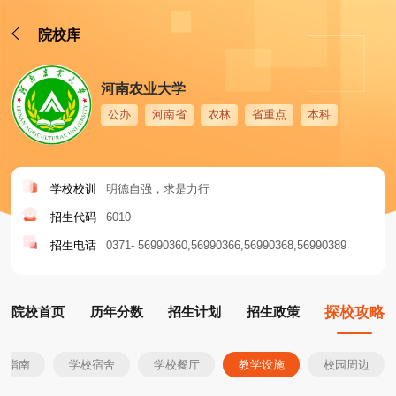
院校库
河南农业大学
公办
河南省
农林
省重点
本科
学校校训
明德自强，求是力行
招生代码
6010
招生电话
0371- 56990360
56990366
56990368
56990389
院校首页
历年分数
招生计划
招生政策
探校攻略
生指南
学校宿舍
学校餐厅
教学设施
校园周边