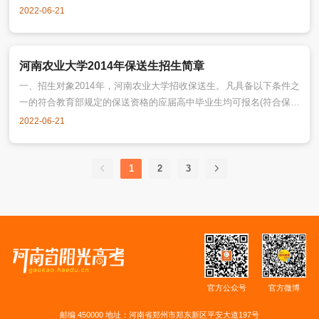
的有关规定，并结合学校实际情况，特制订本章程。本章程适用于河
2022-06-21
南农业大学普通全日制本科招生工作。第二条 学校名称：河南农业大
学。国标代码10466。办学地址：学校注册地址为河南省郑州市金水
区文化路95号，建有文化路、龙子湖和许昌三个校区。主管部门：河
河南农业大学2014年保送生招生简章
南省教育
一、招生对象2014年，河南农业大学招收保送生。凡具备以下条件之
一的符合教育部规定的保送资格的应届高中毕业生均可报名(符合保送
资格的考生名单，可登陆教育部“阳光高考”平台查询，网址：
2022-06-21
http://gaokao.chsi.com.cn)：1.省级优秀学生。2.学科、科技竞赛类
保送生。3.外语类保送生。以上类别详细规定以教育部2014年保送生
招生文件为准。二、报名办法1.通
1
2
3
官方公众号
官方微博
邮编 450000 地址：河南省郑州市郑东新区平安大道197号