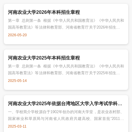
河南农业大学2026年本科招生章程
第一章 总则第一条 根据《中华人民共和国教育法》《中华人民共和
国高等教育法》等法律和教育部、河南省教育厅关于2026年招生工作
的有关规定，并结合学校实际情况，特制定本章程。本章程适用于河
2026-05-20
南农业大学普通全日制本科招生工作。第二条 学校名称：河南农业
大学。办学地址：学校注册地址为河南省郑州市郑东新区龙子湖高校
园区15号，建有郑州文化路校区、龙子湖校区和许昌校区。主管部
河南农业大学2025年本科招生章程
门：河南省教育厅。办学层次：
第一章 总则第一条 根据《中华人民共和国教育法》《中华人民共和
国高等教育法》等法律和教育部、河南省教育厅关于2025年招生工作
的有关规定，并结合学校实际情况，特制定本章程。本章程适用于河
2025-05-14
南农业大学普通全日制本科招生工作。第二条 学校名称：河南农业
大学。办学地址：学校注册地址为河南省郑州市郑东新区龙子湖高校
园区15号，建有郑州文化路校区、龙子湖校区和许昌校区。主管部
河南农业大学2025年依据台湾地区大学入学考试学科能力测试成绩招收台湾高中毕业生简章
门：河南省教育厅。办学层次：
一、学校简介学校源自于1902年创办的河南大学堂，是农业农村部、
国家林业和草原局与河南省人民政府共建高校、国家首批“2011计
划”建设高校、全国深化创新创业教育改革示范高校、全国毕业生就业
2025-03-11