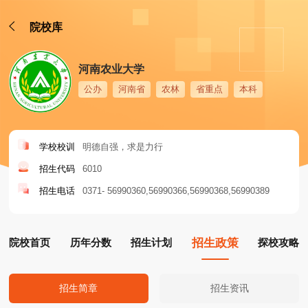
院校库
河南农业大学
公办
河南省
农林
省重点
本科
学校校训
明德自强，求是力行
招生代码
6010
招生电话
0371- 56990360
56990366
56990368
56990389
院校首页
历年分数
招生计划
招生政策
探校攻略
招生简章
招生资讯