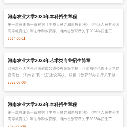
典型经验高校50强、全国创新创业典型经验高校50强。2020年入选河
南省特色骨干大学建设高校。2021年入选河南省“双一流”创建工程高
校。2023年，省政府常务会议研究支持河南农业大学创建中国特色世
河南农业大学2024年本科招生章程
界一流农业大学
第一章总则第一条根据《中华人民共和国教育法》《中华人民共和国
高等教育法》等法律和教育部、河南省教育厅关于2024年招生工作的
有关规定，并结合学校实际情况，特制定本章程。本章程适用于河南
2024-05-11
农业大学普通全日制本科招生工作。第二条学校名称：河南农业大
学。国标代码10466。办学地址：学校注册地址为河南省郑州市郑东
新区龙子湖高校园区15号，建有郑州文化路校区、龙子湖校区和许昌
河南农业大学2023年艺术类专业招生简章
校区。主管部门：河南省教育
河南农业大学是河南省属普通公办高等学校、河南省特色骨干大学建
设高校、河南省“双一流”建设高校。根据《教育部办公厅关于做好
2023年普通高等学校部分特殊类型招生工作的通知》(教学厅[2022]8
2023-07-06
号)文件精神和河南省教育厅工作要求，结合学校实际，特制定本章
程。本章程适用于河南农业大学普通全日制艺术类专业本科招生工
作。一、招生专业、省份及计划舞蹈表演专业在辽宁、山东、河南招
河南农业大学2023年本科招生章程
生，设计学类专业在河北、安徽、
第一章总则第一条根据《中华人民共和国教育法》《中华人民共和国
高等教育法》等法律和教育部、河南省教育厅关于2023年招生工作的
有关规定，并结合学校实际情况，特制定本章程。本章程适用于河南
2023-05-09